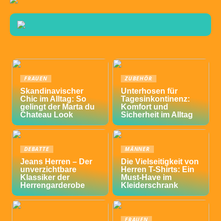
FRAUEN
ZUBEHÖR
Skandinavischer
Unterhosen für
Chic im Alltag: So
Tagesinkontinenz:
gelingt der Marta du
Komfort und
Chateau Look
Sicherheit im Alltag
DEBATTE
MÄNNER
Jeans Herren – Der
Die Vielseitigkeit von
unverzichtbare
Herren T-Shirts: Ein
Klassiker der
Must-Have im
Herrengarderobe
Kleiderschrank
FRAUEN