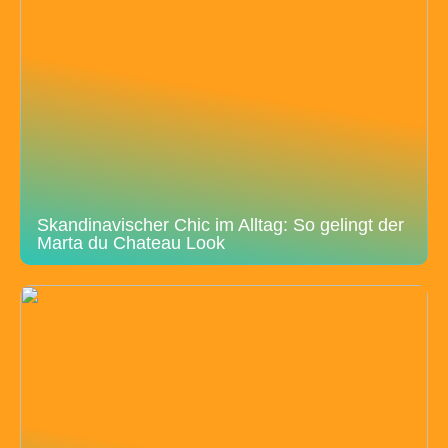
Skandinavischer Chic im Alltag: So gelingt der
Marta du Chateau Look