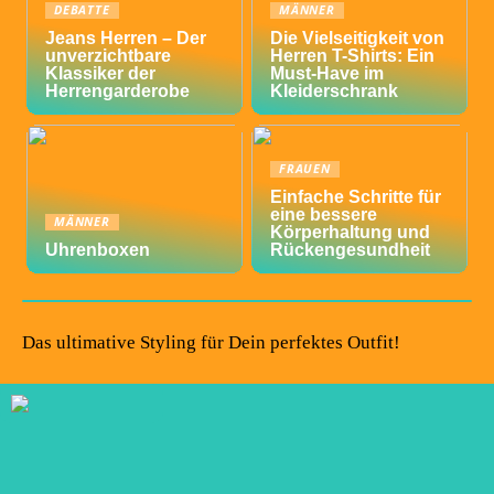
DEBATTE
MÄNNER
Jeans Herren – Der
Die Vielseitigkeit von
unverzichtbare
Herren T-Shirts: Ein
Klassiker der
Must-Have im
Herrengarderobe
Kleiderschrank
FRAUEN
Einfache Schritte für
eine bessere
MÄNNER
Körperhaltung und
Uhrenboxen
Rückengesundheit
Das ultimative Styling für Dein perfektes Outfit!