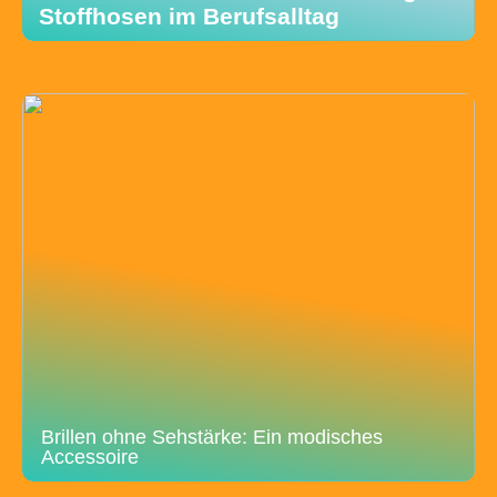
Stoffhosen im Berufsalltag
Brillen ohne Sehstärke: Ein modisches
Accessoire