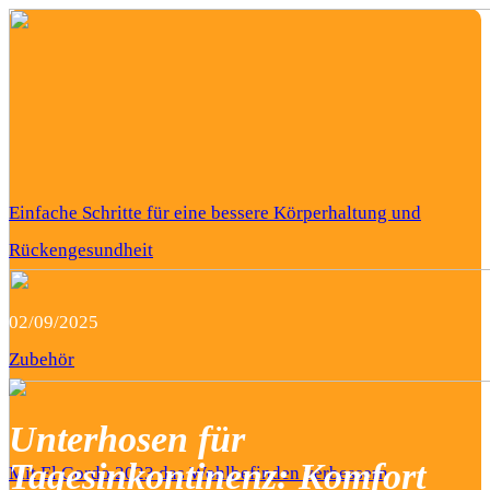
Einfache Schritte für eine bessere Körperhaltung und
Rückengesundheit
02/09/2025
Zubehör
Unterhosen für
Tagesinkontinenz: Komfort
Mit El Gordo 2023 das Wohlbefinden verbessern