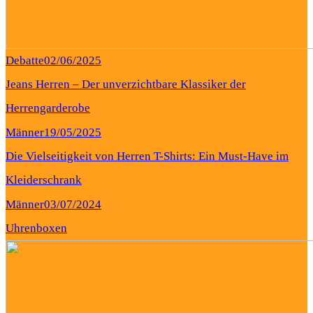
Debatte
02/06/2025
Jeans Herren – Der unverzichtbare Klassiker der
Herrengarderobe
Männer
19/05/2025
Die Vielseitigkeit von Herren T-Shirts: Ein Must-Have im
Kleiderschrank
Männer
03/07/2024
Uhrenboxen