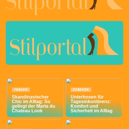
FRAUEN
ZUBEHÖR
Skandinavischer
Unterhosen für
Chic im Alltag: So
Tagesinkontinenz:
gelingt der Marta du
Komfort und
Chateau Look
Sicherheit im Alltag