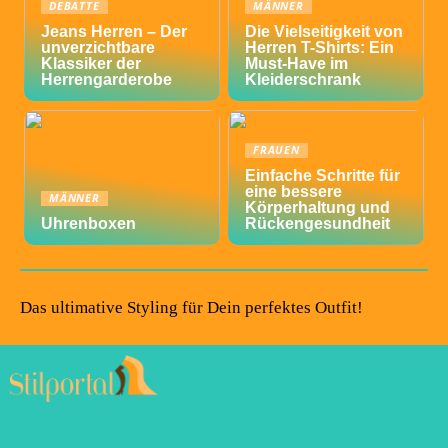
DEBATTE
MÄNNER
Jeans Herren – Der
Die Vielseitigkeit von
unverzichtbare
Herren T-Shirts: Ein
Klassiker der
Must-Have im
Herrengarderobe
Kleiderschrank
FRAUEN
Einfache Schritte für
eine bessere
MÄNNER
Körperhaltung und
Uhrenboxen
Rückengesundheit
Das ultimative Styling für Dein perfektes Outfit!