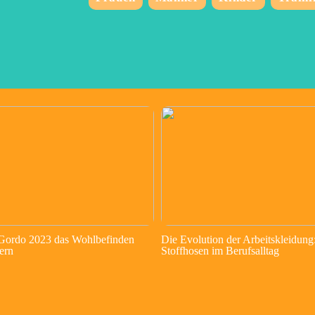
 Gordo 2023 das Wohlbefinden
Die Evolution der Arbeitskleidung
ern
Stoffhosen im Berufsalltag