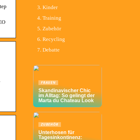
tep
Kinder
Training
SEO
Zubehör
Recycling
Debatte
1
FRAUEN
Skandinavischer Chic
im Alltag: So gelingt der
Marta du Chateau Look
ZUBEHÖR
Unterhosen für
Tagesinkontinenz: