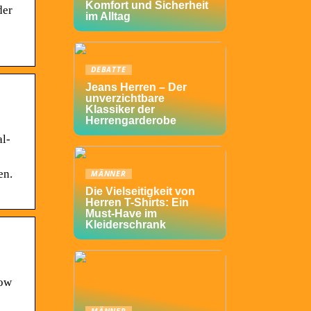
Komfort und Sicherheit
der
im Alltag
DEBATTE
Jeans Herren – Der
unverzichtbare
Klassiker der
Herrengarderobe
l-
en.
MÄNNER
Die Vielseitigkeit von
Herren T-Shirts: Ein
Must-Have im
Kleiderschrank
how