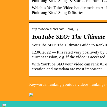
Pinkfong Kids’ Songs & Stories mit rund 1
Welches YouTube-Video hat die meisten Au
Pinkfong Kids’ Song & Stories.
http s://www.tubics.com › blog › y…
YouTube SEO: The Ultimate 
YouTube SEO: The Ultimate Guide to Rank 
12.06.2022 — It is rated very positively by t
current session, e.g. if the video is accesse
With YouTube SEO your video can rank #1 o
creation and metadata are most important.
Keywords: ranking youtube videos, rankings 