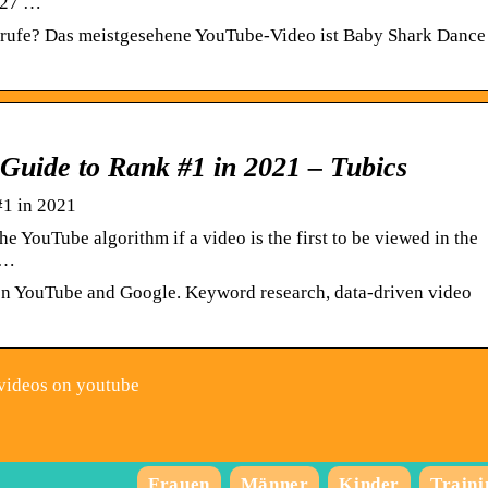
2,27 …
frufe? Das meistgesehene YouTube-Video ist Baby Shark Dance
Guide to Rank #1 in 2021 – Tubics
#1 in 2021
he YouTube algorithm if a video is the first to be viewed in the
d …
n YouTube and Google. Keyword research, data-driven video
videos on youtube
Frauen
Männer
Kinder
Traini