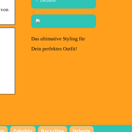
Debatte
 von
Das ultimative Styling für
Dein perfektes Outfit!
ng
Zubehör
Recycling
Debatte