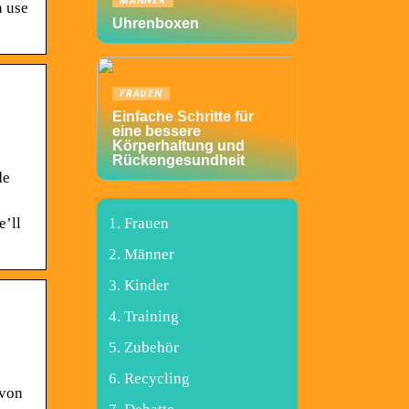
MÄNNER
n use
Uhrenboxen
FRAUEN
Einfache Schritte für
eine bessere
Körperhaltung und
Rückengesundheit
de
e’ll
Frauen
Männer
Kinder
Training
Zubehör
Recycling
 von