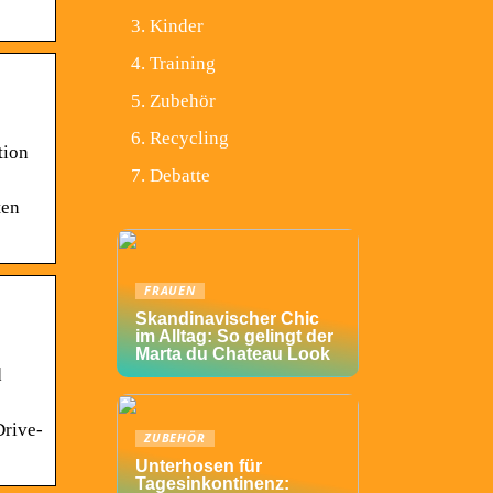
Kinder
Training
Zubehör
Recycling
tion
Debatte
ten
FRAUEN
Skandinavischer Chic
im Alltag: So gelingt der
Marta du Chateau Look
d
Drive-
ZUBEHÖR
Unterhosen für
Tagesinkontinenz: