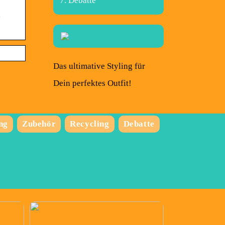
Debatte
n
Das ultimative Styling für
Dein perfektes Outfit!
ng
Zubehör
Recycling
Debatte