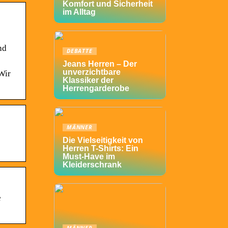
Komfort und Sicherheit
im Alltag
nd
DEBATTE
Jeans Herren – Der
unverzichtbare
Wir
Klassiker der
Herrengarderobe
MÄNNER
Die Vielseitigkeit von
Herren T-Shirts: Ein
Must-Have im
Kleiderschrank
e