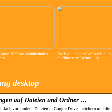
 Gordo 2023 das Wohlbefinden
Die Evolution der Arbeitskleidung
ern
Stoffhosen im Berufsalltag
ung desktop
ngen auf Dateien und Ordner …
infach vorhandene Dateien in Google Drive speichern und die