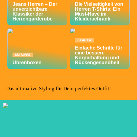
Jeans Herren – Der
Die Vielseitigkeit von
unverzichtbare
Herren T-Shirts: Ein
Klassiker der
Must-Have im
Herrengarderobe
Kleiderschrank
FRAUEN
Einfache Schritte für
eine bessere
MÄNNER
Körperhaltung und
Uhrenboxen
Rückengesundheit
Das ultimative Styling für Dein perfektes Outfit!