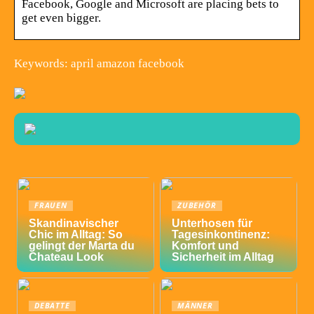
Facebook, Google and Microsoft are placing bets to
get even bigger.
Keywords: april amazon facebook
FRAUEN
ZUBEHÖR
Skandinavischer
Unterhosen für
Chic im Alltag: So
Tagesinkontinenz:
gelingt der Marta du
Komfort und
Chateau Look
Sicherheit im Alltag
DEBATTE
MÄNNER