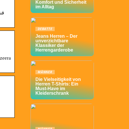
Komfort und Sicherheit
im Alltag
DEBATTE
Jeans Herren – Der
unverzichtbare
Klassiker der
Herrengarderobe
azeera
MÄNNER
Die Vielseitigkeit von
Herren T-Shirts: Ein
Must-Have im
Kleiderschrank