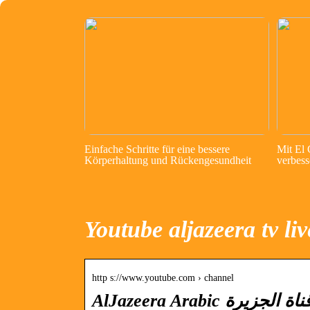
Einfache Schritte für eine bessere
Mit El
Körperhaltung und Rückengesundheit
verbess
Youtube aljazeera tv liv
http s://www.youtube.com › channel