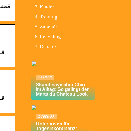
Kinder
Training
Zubehör
Recycling
Debatte
FRAUEN
Skandinavischer Chic
im Alltag: So gelingt der
Marta du Chateau Look
ZUBEHÖR
Unterhosen für
Tagesinkontinenz: