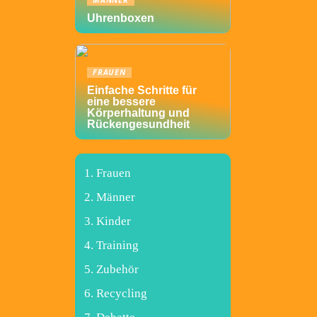
MÄNNER
Uhrenboxen
FRAUEN
Einfache Schritte für
eine bessere
Körperhaltung und
Rückengesundheit
Frauen
Männer
Kinder
Training
Zubehör
Recycling