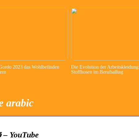
 Gordo 2023 das Wohlbefinden
Die Evolution der Arbeitskleidung
ern
Stoffhosen im Berufsalltag
e arabic
AlJazeera Arabic قناة الجزيرة – YouTube