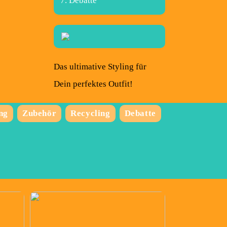
Debatte
Das ultimative Styling für
Dein perfektes Outfit!
ng
Zubehör
Recycling
Debatte