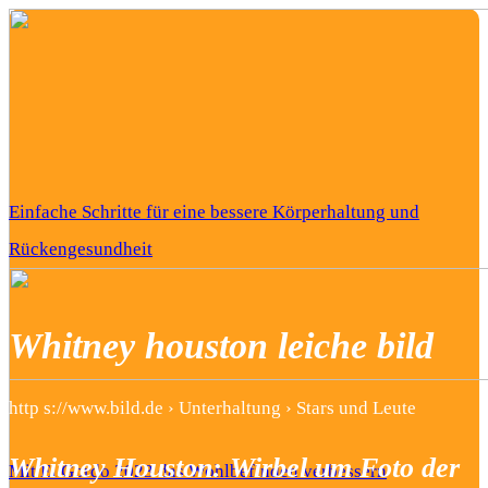
Einfache Schritte für eine bessere Körperhaltung und
Rückengesundheit
Whitney houston leiche bild
http s://www.bild.de › Unterhaltung › Stars und Leute
Whitney Houston: Wirbel um Foto der
Mit El Gordo 2023 das Wohlbefinden verbessern