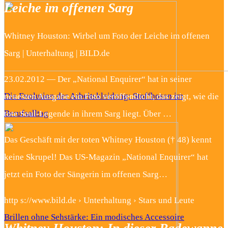
Leiche im offenen Sarg
Whitney Houston: Wirbel um Foto der Leiche im offenen
Sarg | Unterhaltung | BILD.de
23.02.2012 — Der „National Enquirer“ hat in seiner
Die Evolution der Arbeitskleidung: Stoffhosen im
neuesten Ausgabe ein Foto veröffentlicht, das zeigt, wie die
Berufsalltag
tote Soul-Legende in ihrem Sarg liegt. Über …
Das Geschäft mit der toten Whitney Houston († 48) kennt
keine Skrupel! Das US-Magazin „National Enquirer“ hat
jetzt ein Foto der Sängerin im offenen Sarg…
http s://www.bild.de › Unterhaltung › Stars und Leute
Brillen ohne Sehstärke: Ein modisches Accessoire