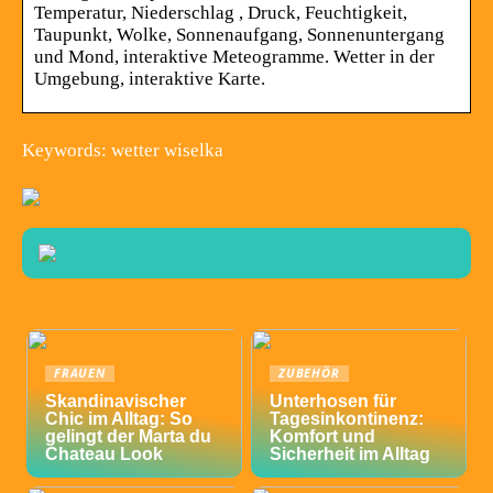
Temperatur, Niederschlag , Druck, Feuchtigkeit,
Taupunkt, Wolke, Sonnenaufgang, Sonnenuntergang
und Mond, interaktive Meteogramme. Wetter in der
Umgebung, interaktive Karte.
Keywords: wetter wiselka
FRAUEN
ZUBEHÖR
Skandinavischer
Unterhosen für
Chic im Alltag: So
Tagesinkontinenz:
gelingt der Marta du
Komfort und
Chateau Look
Sicherheit im Alltag