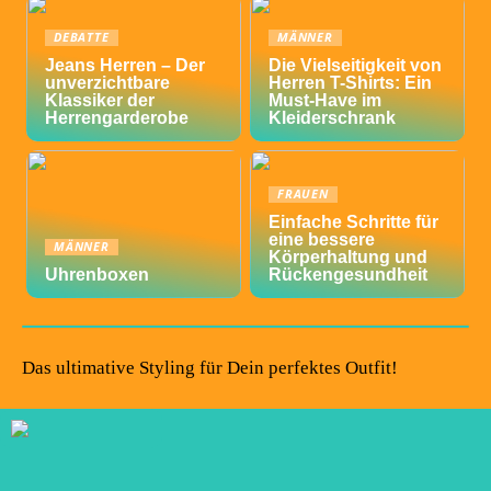
DEBATTE
MÄNNER
Jeans Herren – Der
Die Vielseitigkeit von
unverzichtbare
Herren T-Shirts: Ein
Klassiker der
Must-Have im
Herrengarderobe
Kleiderschrank
FRAUEN
Einfache Schritte für
eine bessere
MÄNNER
Körperhaltung und
Uhrenboxen
Rückengesundheit
Das ultimative Styling für Dein perfektes Outfit!