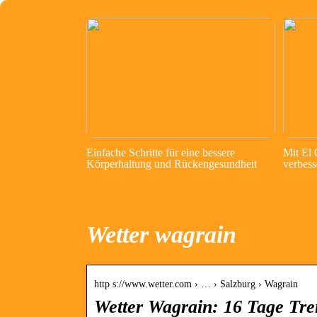
Einfache Schritte für eine bessere
Mit El
Körperhaltung und Rückengesundheit
verbess
Wetter wagrain
http s://www.wetter.com › … › Salzburg › Wagrain
Wetter Wagrain: 16 Tage Tr