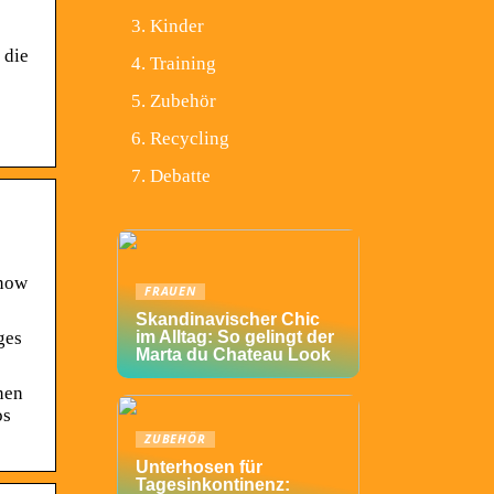
Kinder
 die
Training
Zubehör
Recycling
Debatte
Snow
FRAUEN
Skandinavischer Chic
ges
im Alltag: So gelingt der
Marta du Chateau Look
nen
os
ZUBEHÖR
Unterhosen für
Tagesinkontinenz: