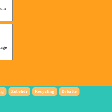
 zum
sage
ng
Zubehör
Recycling
Debatte