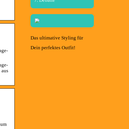
Debatte
Das ultimative Styling für
Dein perfektes Outfit!
age-
age-
 aus
 zum