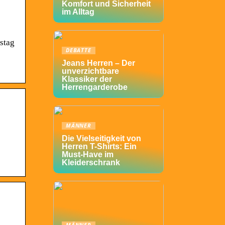
Komfort und Sicherheit
im Alltag
rstag
DEBATTE
Jeans Herren – Der
unverzichtbare
Klassiker der
Herrengarderobe
MÄNNER
Die Vielseitigkeit von
Herren T-Shirts: Ein
Must-Have im
Kleiderschrank