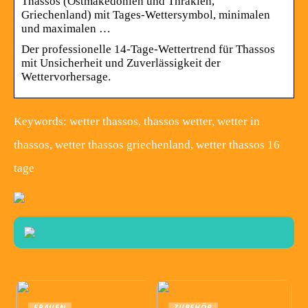
Thassos (Ostmakedonien und Thrakien,
Griechenland) mit Tages-Wettersymbol, minimalen
und maximalen …
Der professionelle 14-Tage-Wettertrend für Thassos
mit Unsicherheit und Zuverlässigkeit der
Wettervorhersage.
Keywords: wetter thassos, thassos wetter, wetter in
thassos, wetter thassos griechenland, wetter thassos 16
tage
FRAUEN
ZUBEHÖR