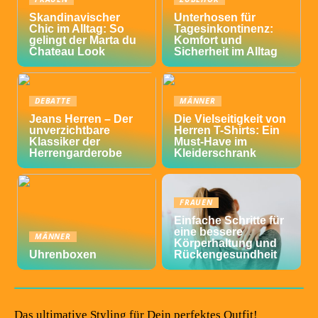
Skandinavischer
Unterhosen für
Chic im Alltag: So
Tagesinkontinenz:
gelingt der Marta du
Komfort und
Chateau Look
Sicherheit im Alltag
DEBATTE
MÄNNER
Jeans Herren – Der
Die Vielseitigkeit von
unverzichtbare
Herren T-Shirts: Ein
Klassiker der
Must-Have im
Herrengarderobe
Kleiderschrank
FRAUEN
Einfache Schritte für
eine bessere
MÄNNER
Körperhaltung und
Uhrenboxen
Rückengesundheit
Das ultimative Styling für Dein perfektes Outfit!