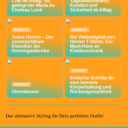
Chic im Alltag: So
Tagesinkontinenz:
gelingt der Marta du
Komfort und
Chateau Look
Sicherheit im Alltag
DEBATTE
MÄNNER
Jeans Herren – Der
Die Vielseitigkeit von
unverzichtbare
Herren T-Shirts: Ein
Klassiker der
Must-Have im
Herrengarderobe
Kleiderschrank
FRAUEN
Einfache Schritte für
eine bessere
MÄNNER
Körperhaltung und
Uhrenboxen
Rückengesundheit
Das ultimative Styling für Dein perfektes Outfit!