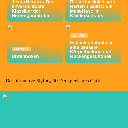
Jeans Herren – Der
Die Vielseitigkeit von
unverzichtbare
Herren T-Shirts: Ein
Klassiker der
Must-Have im
Herrengarderobe
Kleiderschrank
FRAUEN
Einfache Schritte für
eine bessere
MÄNNER
Körperhaltung und
Uhrenboxen
Rückengesundheit
Das ultimative Styling für Dein perfektes Outfit!