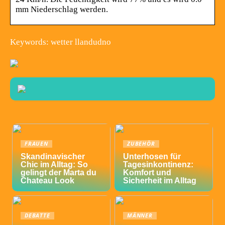
mm Niederschlag werden.
Keywords: wetter llandudno
FRAUEN
ZUBEHÖR
Skandinavischer
Unterhosen für
Chic im Alltag: So
Tagesinkontinenz:
gelingt der Marta du
Komfort und
Chateau Look
Sicherheit im Alltag
DEBATTE
MÄNNER