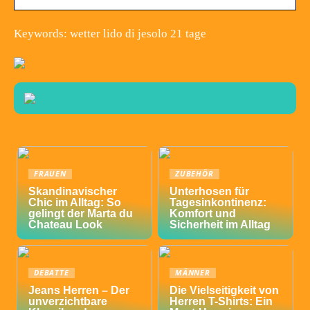
Keywords: wetter lido di jesolo 21 tage
FRAUEN
ZUBEHÖR
Skandinavischer
Unterhosen für
Chic im Alltag: So
Tagesinkontinenz:
gelingt der Marta du
Komfort und
Chateau Look
Sicherheit im Alltag
DEBATTE
MÄNNER
Jeans Herren – Der
Die Vielseitigkeit von
unverzichtbare
Herren T-Shirts: Ein