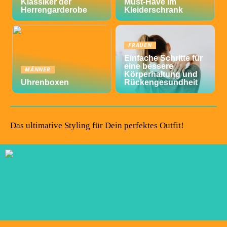
Klassiker der
Must-Have im
Herrengarderobe
Kleiderschrank
FRAUEN
Einfache Schritte für
eine bessere
MÄNNER
Körperhaltung und
Uhrenboxen
Rückengesundheit
Das ultimative Styling für Dein perfektes Outfit!