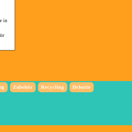
e in
für
ng
Zubehör
Recycling
Debatte