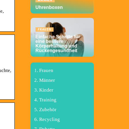
MÄNNER
Uhrenboxen
e,
FRAUEN
Einfache Schritte für
eine bessere
Körperhaltung und
Rückengesundheit
uchte,
Frauen
Männer
Kinder
Training
Zubehör
Recycling