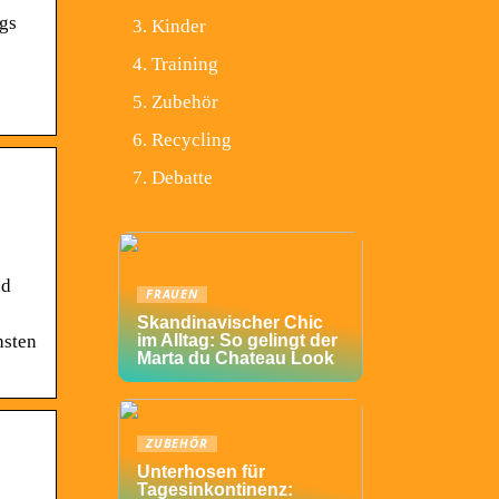
ags
Kinder
Training
Zubehör
Recycling
Debatte
nd
FRAUEN
Skandinavischer Chic
hsten
im Alltag: So gelingt der
Marta du Chateau Look
ZUBEHÖR
Unterhosen für
Tagesinkontinenz: