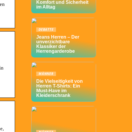
Komfort und Sicherheit
gen
im Alltag
DEBATTE
Jeans Herren – Der
unverzichtbare
Klassiker der
Herrengarderobe
in
MÄNNER
Die Vielseitigkeit von
Herren T-Shirts: Ein
Must-Have im
Kleiderschrank
e,