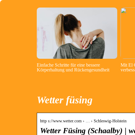
Einfache Schritte für eine bessere
Mit El
Körperhaltung und Rückengesundheit
verbess
Wetter füsing
http s://www.wetter.com › … › Schleswig-Holstein
Wetter Füsing (Schaalby) | w