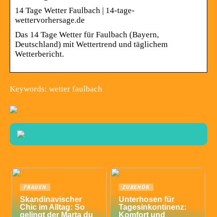
14 Tage Wetter Faulbach | 14-tage-
wettervorhersage.de
Das 14 Tage Wetter für Faulbach (Bayern,
Deutschland) mit Wettertrend und täglichem
Wetterbericht.
Keywords: wetter faulbach
FRAUEN
ZUBEHÖR
Skandinavischer
Unterhosen für
Chic im Alltag: So
Tagesinkontinenz:
gelingt der Marta du
Komfort und