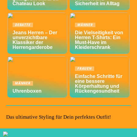
Chateau Look
Sicherheit im Alltag
DEBATTE
MÄNNER
Jeans Herren – Der
Die Vielseitigkeit von
unverzichtbare
Herren T-Shirts: Ein
Klassiker der
Must-Have im
Herrengarderobe
Kleiderschrank
FRAUEN
Einfache Schritte für
eine bessere
MÄNNER
Körperhaltung und
Uhrenboxen
Rückengesundheit
Das ultimative Styling für Dein perfektes Outfit!