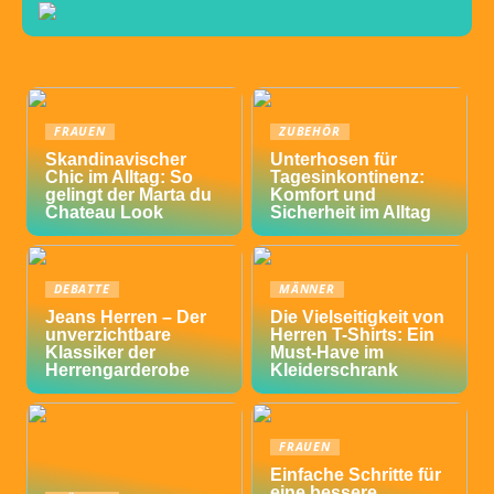
FRAUEN
ZUBEHÖR
Skandinavischer
Unterhosen für
Chic im Alltag: So
Tagesinkontinenz:
gelingt der Marta du
Komfort und
Chateau Look
Sicherheit im Alltag
DEBATTE
MÄNNER
Jeans Herren – Der
Die Vielseitigkeit von
unverzichtbare
Herren T-Shirts: Ein
Klassiker der
Must-Have im
Herrengarderobe
Kleiderschrank
FRAUEN
Einfache Schritte für
eine bessere