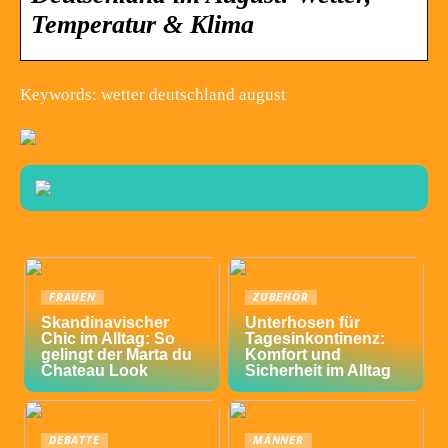
Temperatur & Klima
Keywords: wetter deutschland august
FRAUEN
ZUBEHÖR
Skandinavischer
Unterhosen für
Chic im Alltag: So
Tagesinkontinenz:
gelingt der Marta du
Komfort und
Chateau Look
Sicherheit im Alltag
DEBATTE
MÄNNER