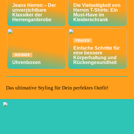
Jeans Herren – Der
Die Vielseitigkeit von
unverzichtbare
Herren T-Shirts: Ein
Klassiker der
Must-Have im
Herrengarderobe
Kleiderschrank
FRAUEN
Einfache Schritte für
eine bessere
MÄNNER
Körperhaltung und
Uhrenboxen
Rückengesundheit
Das ultimative Styling für Dein perfektes Outfit!