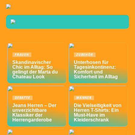
FRAUEN
ZUBEHÖR
Skandinavischer
Unterhosen für
Chic im Alltag: So
Tagesinkontinenz:
gelingt der Marta du
Komfort und
Chateau Look
Sicherheit im Alltag
DEBATTE
MÄNNER
Jeans Herren – Der
Die Vielseitigkeit von
unverzichtbare
Herren T-Shirts: Ein
Klassiker der
Must-Have im
Herrengarderobe
Kleiderschrank