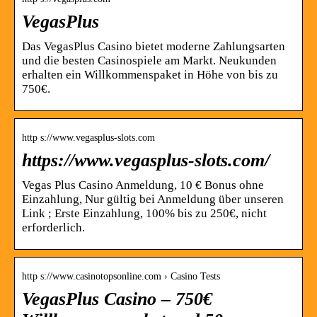
VegasPlus
Das VegasPlus Casino bietet moderne Zahlungsarten
und die besten Casinospiele am Markt. Neukunden
erhalten ein Willkommenspaket in Höhe von bis zu
750€.
http s://www.vegasplus-slots.com
https://www.vegasplus-slots.com/
Vegas Plus Casino Anmeldung, 10 € Bonus ohne
Einzahlung, Nur gültig bei Anmeldung über unseren
Link ; Erste Einzahlung, 100% bis zu 250€, nicht
erforderlich.
http s://www.casinotopsonline.com › Casino Tests
VegasPlus Casino – 750€