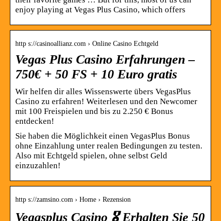
enjoy playing at Vegas Plus Casino, which offers
http s://casinoallianz.com › Online Casino Echtgeld
Vegas Plus Casino Erfahrungen –
750€ + 50 FS + 10 Euro gratis
Wir helfen dir alles Wissenswerte übers VegasPlus
Casino zu erfahren! Weiterlesen und den Newcomer
mit 100 Freispielen und bis zu 2.250 € Bonus
entdecken!
Sie haben die Möglichkeit einen VegasPlus Bonus
ohne Einzahlung unter realen Bedingungen zu testen.
Also mit Echtgeld spielen, ohne selbst Geld
einzuzahlen!
http s://zamsino.com › Home › Rezension
Vegasplus Casino 🎖️️ Erhalten Sie 50