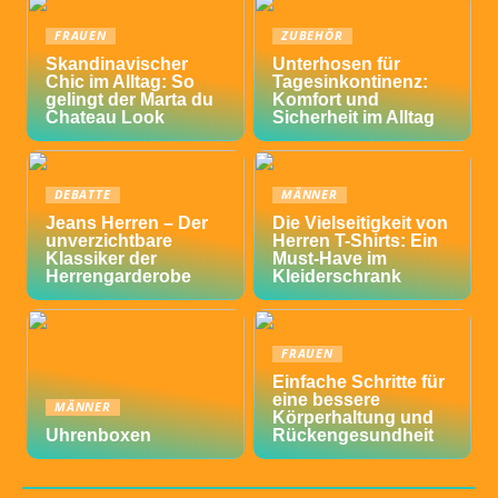
FRAUEN
ZUBEHÖR
Skandinavischer
Unterhosen für
Chic im Alltag: So
Tagesinkontinenz:
gelingt der Marta du
Komfort und
Chateau Look
Sicherheit im Alltag
DEBATTE
MÄNNER
Jeans Herren – Der
Die Vielseitigkeit von
unverzichtbare
Herren T-Shirts: Ein
Klassiker der
Must-Have im
Herrengarderobe
Kleiderschrank
FRAUEN
Einfache Schritte für
eine bessere
MÄNNER
Körperhaltung und
Uhrenboxen
Rückengesundheit