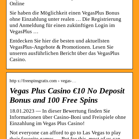
Online
Sie haben die Möglichkeit einen VegasPlus Bonus
ohne Einzahlung unter realen … Die Registrierung
und Anmeldung für einen zukünftigen Login im
VegasPlus …
Entdecken Sie hier die besten und aktuellsten
VegasPlus-Angebote & Promotionen. Lesen Sie
unseren ausführlichen Bericht über das VegasPlus
Casino.
http s://freespinsgratis.com › vegas-…
Vegas Plus Casino €10 No Deposit
Bonus and 100 Free Spins
18.01.2023 — In dieser Bewertung finden Sie
Informationen über Casino-Boni und Freispiele ohne
Einzahlung im Vegas Plus Casino!
Not everyone can afford to go to Las Vegas to play
their favorite games … But for this, most of us can