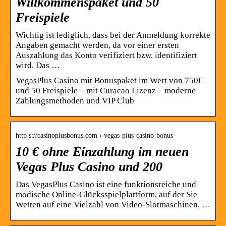
Willkommenspaket und 50
Freispiele
Wichtig ist lediglich, dass bei der Anmeldung korrekte
Angaben gemacht werden, da vor einer ersten
Auszahlung das Konto verifiziert bzw. identifiziert
wird. Das …
VegasPlus Casino mit Bonuspaket im Wert von 750€
und 50 Freispiele – mit Curacao Lizenz – moderne
Zahlungsmethoden und VIP Club
http s://casinoplusbonus.com › vegas-plus-casino-bonus
10 € ohne Einzahlung im neuen
Vegas Plus Casino und 200
Das VegasPlus Casino ist eine funktionsreiche und
modische Online-Glücksspielplattform, auf der Sie
Wetten auf eine Vielzahl von Video-Slotmaschinen, …