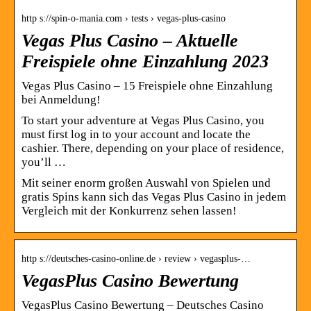
http s://spin-o-mania.com › tests › vegas-plus-casino
Vegas Plus Casino – Aktuelle
Freispiele ohne Einzahlung 2023
Vegas Plus Casino – 15 Freispiele ohne Einzahlung
bei Anmeldung!
To start your adventure at Vegas Plus Casino, you
must first log in to your account and locate the
cashier. There, depending on your place of residence,
you’ll …
Mit seiner enorm großen Auswahl von Spielen und
gratis Spins kann sich das Vegas Plus Casino in jedem
Vergleich mit der Konkurrenz sehen lassen!
http s://deutsches-casino-online.de › review › vegasplus-…
VegasPlus Casino Bewertung
VegasPlus Casino Bewertung – Deutsches Casino