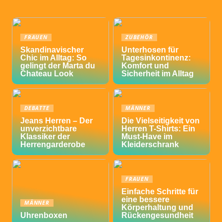
FRAUEN
ZUBEHÖR
Skandinavischer
Unterhosen für
Chic im Alltag: So
Tagesinkontinenz:
gelingt der Marta du
Komfort und
Chateau Look
Sicherheit im Alltag
DEBATTE
MÄNNER
Jeans Herren – Der
Die Vielseitigkeit von
unverzichtbare
Herren T-Shirts: Ein
Klassiker der
Must-Have im
Herrengarderobe
Kleiderschrank
FRAUEN
Einfache Schritte für
eine bessere
MÄNNER
Körperhaltung und
Uhrenboxen
Rückengesundheit