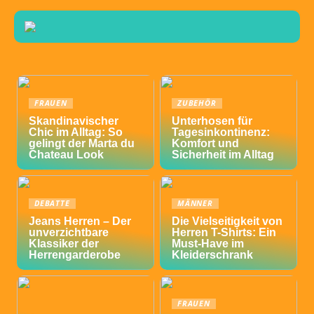
FRAUEN
ZUBEHÖR
Skandinavischer
Unterhosen für
Chic im Alltag: So
Tagesinkontinenz:
gelingt der Marta du
Komfort und
Chateau Look
Sicherheit im Alltag
DEBATTE
MÄNNER
Jeans Herren – Der
Die Vielseitigkeit von
unverzichtbare
Herren T-Shirts: Ein
Klassiker der
Must-Have im
Herrengarderobe
Kleiderschrank
FRAUEN