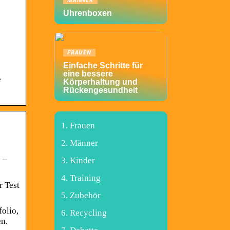
MÄNNER
Uhrenboxen
FRAUEN
Einfache Schritte für
eine bessere
e
Körperhaltung und
Rückengesundheit
Frauen
Männer
 –
Kinder
Training
r Test
Zubehör
folio,
Recycling
en.