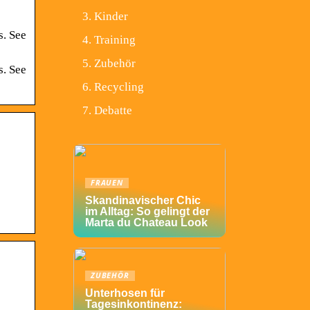
Kinder
s. See
Training
Zubehör
s. See
Recycling
Debatte
FRAUEN
Skandinavischer Chic
im Alltag: So gelingt der
Marta du Chateau Look
ZUBEHÖR
Unterhosen für
Tagesinkontinenz: