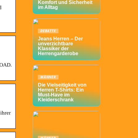
Komfort und Sicherheit
d
im Alltag
DEBATTE
Jeans Herren – Der
unverzichtbare
Klassiker der
Herrengarderobe
LOAD.
MÄNNER
Die Vielseitigkeit von
Herren T-Shirts: Ein
Must-Have im
Kleiderschrank
ihrer