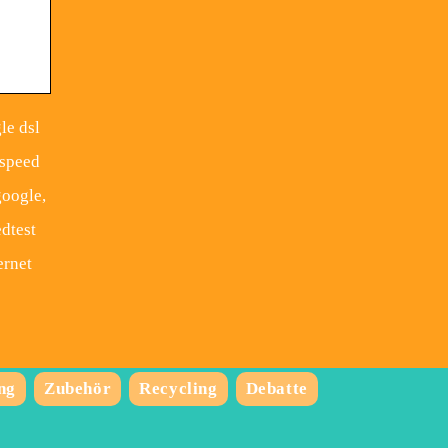
le dsl
 speed
google,
edtest
ernet
ng
Zubehör
Recycling
Debatte