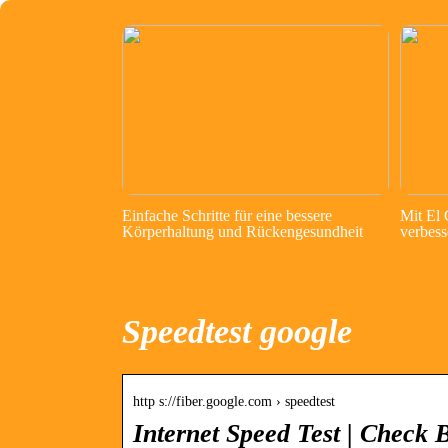
Einfache Schritte für eine bessere
Mit El
Körperhaltung und Rückengesundheit
verbess
Speedtest google
http s://fiber.google.com › speedtest
Internet Speed Test | Check