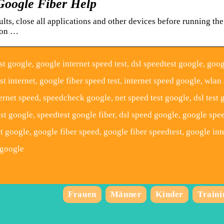
 Google Fiber Help
ults, close all applications and other devices before running the
upon …
t google, google internet speed test, dsl speedtest google, goog
st internet, google fiber speed test, internet speed google, wlan
ernet speed, speedcheck google, net speed test google, dsl test 
st google, speedtest google fiber, dsl speed google, google spe
st google, google fiber speed, google fiber speedtest, google int
 google
Frauen
Männer
Kinder
Traini