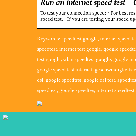
Run an internet speed test –
To test your connection speed: · For best res
speed test. · If you are testing your speed 
Keywords: speedtest google, internet speed tes
speedtest, internet test google, google speedte
test google, wlan speedtest google, google int
google speed test internet, geschwindigkeitste
dsl, google speedtrst, google dsl test, sppedte
speedtest, google speedtes, internet speedtest