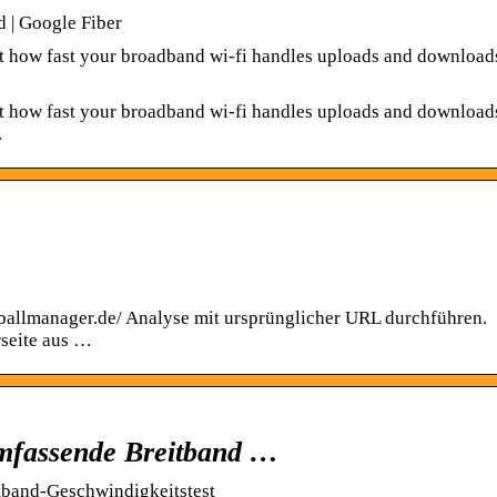
d | Google Fiber
out how fast your broadband wi-fi handles uploads and download
out how fast your broadband wi-fi handles uploads and download
.
ballmanager.de/ Analyse mit ursprünglicher URL durchführen.
rseite aus …
umfassende Breitband …
tband-Geschwindigkeitstest