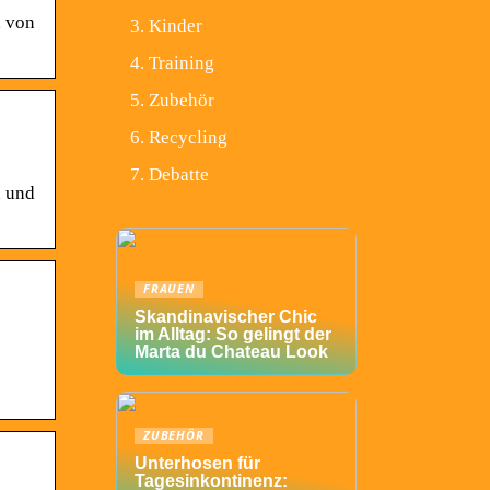
, von
Kinder
Training
Zubehör
Recycling
Debatte
n und
FRAUEN
Skandinavischer Chic
im Alltag: So gelingt der
Marta du Chateau Look
ZUBEHÖR
Unterhosen für
Tagesinkontinenz: