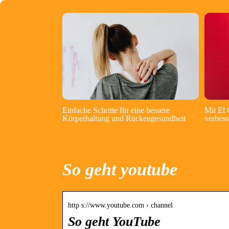
Einfache Schritte für eine bessere
Mit El
Körperhaltung und Rückengesundheit
verbess
So geht youtube
http s://www.youtube.com › channel
So geht YouTube