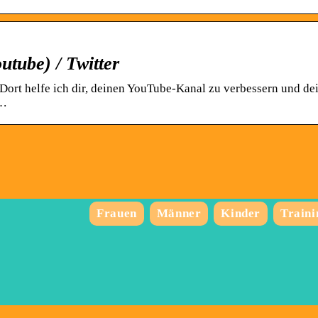
tube) / Twitter
Dort helfe ich dir, deinen YouTube-Kanal zu verbessern und de
 …
Frauen
Männer
Kinder
Traini