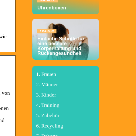
MÄNNER
Uhrenboxen
FRAUEN
wie
Einfache Schritte für
eine bessere
Körperhaltung und
Rückengesundheit
Frauen
Männer
. von
Kinder
Training
onen
Zubehör
und
Recycling