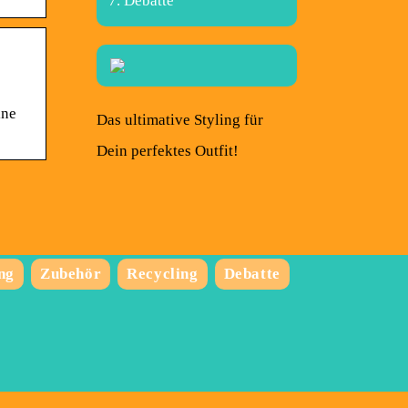
Debatte
ine
Das ultimative Styling für
Dein perfektes Outfit!
ng
Zubehör
Recycling
Debatte