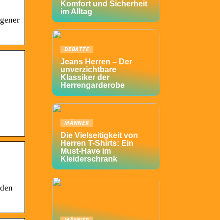
Komfort und Sicherheit
im Alltag
ogener
DEBATTE
Jeans Herren – Der
unverzichtbare
Klassiker der
Herrengarderobe
MÄNNER
Die Vielseitigkeit von
Herren T-Shirts: Ein
Must-Have im
Kleiderschrank
nden