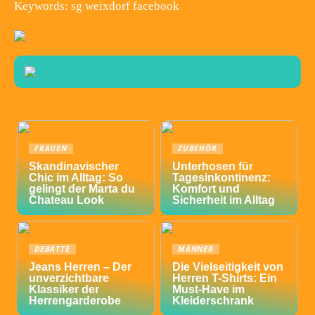
Keywords: sg weixdorf facebook
FRAUEN
ZUBEHÖR
Skandinavischer
Unterhosen für
Chic im Alltag: So
Tagesinkontinenz:
gelingt der Marta du
Komfort und
Chateau Look
Sicherheit im Alltag
DEBATTE
MÄNNER
Jeans Herren – Der
Die Vielseitigkeit von
unverzichtbare
Herren T-Shirts: Ein
Klassiker der
Must-Have im
Herrengarderobe
Kleiderschrank