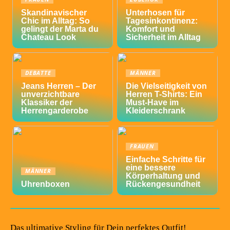
Skandinavischer
Unterhosen für
Chic im Alltag: So
Tagesinkontinenz:
gelingt der Marta du
Komfort und
Chateau Look
Sicherheit im Alltag
DEBATTE
MÄNNER
Jeans Herren – Der
Die Vielseitigkeit von
unverzichtbare
Herren T-Shirts: Ein
Klassiker der
Must-Have im
Herrengarderobe
Kleiderschrank
FRAUEN
Einfache Schritte für
eine bessere
MÄNNER
Körperhaltung und
Uhrenboxen
Rückengesundheit
Das ultimative Styling für Dein perfektes Outfit!