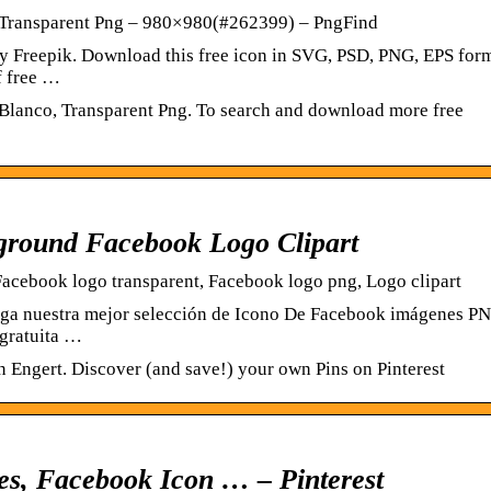
 Transparent Png – 980×980(#262399) – PngFind
y Freepik. Download this free icon in SVG, PSD, PNG, EPS form
f free …
Blanco, Transparent Png. To search and download more free
round Facebook Logo Clipart
Facebook logo transparent, Facebook logo png, Logo clipart
enga nuestra mejor selección de Icono De Facebook imágenes P
 gratuita …
n Engert. Discover (and save!) your own Pins on Pinterest
s, Facebook Icon … – Pinterest