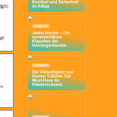
Komfort und Sicherheit
 멀티
im Alltag
DEBATTE
Jeans Herren – Der
unverzichtbare
igh
Klassiker der
Herrengarderobe
MÄNNER
Die Vielseitigkeit von
Herren T-Shirts: Ein
Must-Have im
Kleiderschrank
es