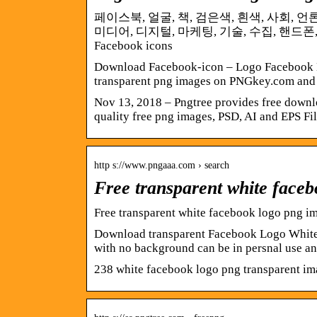
페이스북, 얼굴, 책, 검은색, 흰색, 사회, 언
미디어, 디지털, 마케팅, 기술, 수집, 핸드폰, 연락, 전
Facebook icons
Download Facebook-icon – Logo Facebook Bl
transparent png images on PNGkey.com and 
Nov 13, 2018 – Pngtree provides free downl
quality free png images, PSD, AI and EPS Fil
http s://www.pngaaa.com › search
Free transparent white faceb
Free transparent white facebook logo png i
Download transparent Facebook Logo White
with no background can be in persnal use a
238 white facebook logo png transparent im