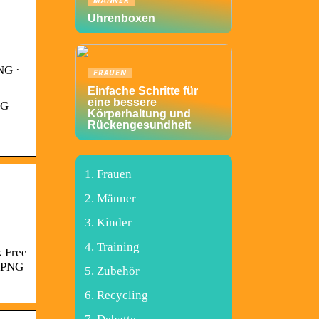
MÄNNER
Uhrenboxen
NG ·
FRAUEN
Einfache Schritte für
eine bessere
NG
Körperhaltung und
Rückengesundheit
Frauen
Männer
Kinder
Training
k Free
D PNG
Zubehör
Recycling