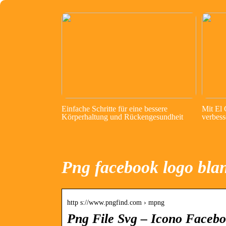
Einfache Schritte für eine bessere
Mit El
Körperhaltung und Rückengesundheit
verbess
Png facebook logo bla
http s://www.pngfind.com › mpng
Png File Svg – Icono Faceb