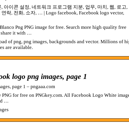
론, 아이콘 설정, 네트워크 프로그램 지분, 업무, 마치, 웹, 로고,
화, 소자, … | Logo facebook, Facebook logo vector,
anco Png PNG image for free. Search more high quality free
share it with …
oad of png, png images, backgrounds and vector. Millions of h
es are available.
ook logo png images, page 1
mages, page 1 – pngaaa.com
 PNG for free on PNGkey.com. All Facebook Logo White imag
nd …
ages