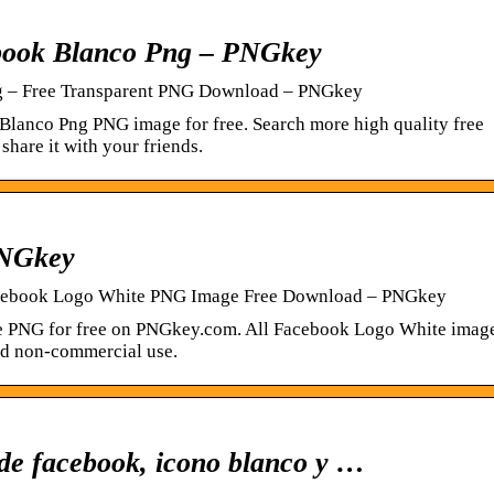
book Blanco Png – PNGkey
g – Free Transparent PNG Download – PNGkey
anco Png PNG image for free. Search more high quality free
hare it with your friends.
PNGkey
acebook Logo White PNG Image Free Download – PNGkey
 PNG for free on PNGkey.com. All Facebook Logo White imag
nd non-commercial use.
de facebook, icono blanco y …