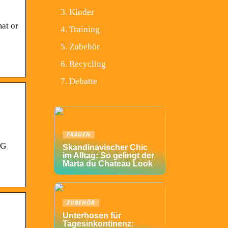
Kinder
at or
Training
Zubehör
Recycling
Debatte
FRAUEN
NG
Skandinavischer Chic
im Alltag: So gelingt der
Marta du Chateau Look
ZUBEHÖR
Unterhosen für
Tagesinkontinenz: