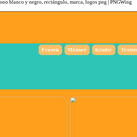
ono blanco y negro, rectángulo, marca, logos png | PNGWing
Frauen
Männer
Kinder
Traini