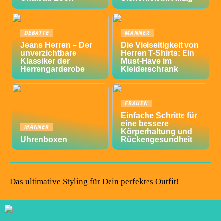
DEBATTE
MÄNNER
Jeans Herren – Der
Die Vielseitigkeit von
unverzichtbare
Herren T-Shirts: Ein
Klassiker der
Must-Have im
Herrengarderobe
Kleiderschrank
FRAUEN
Einfache Schritte für
eine bessere
MÄNNER
Körperhaltung und
Uhrenboxen
Rückengesundheit
Das ultimative Styling für Dein perfektes Outfit!