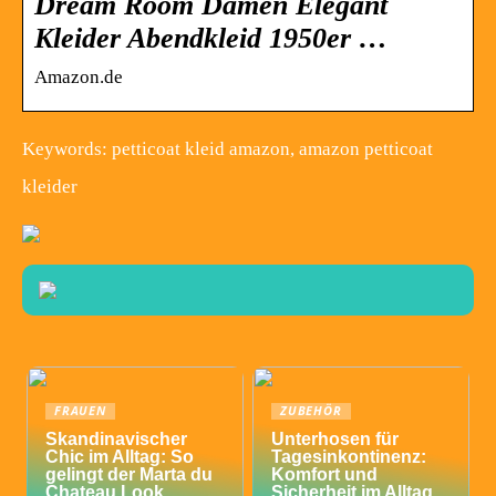
Dream Room Damen Elegant
Kleider Abendkleid 1950er …
Amazon.de
Keywords: petticoat kleid amazon, amazon petticoat
kleider
FRAUEN
ZUBEHÖR
Skandinavischer
Unterhosen für
Chic im Alltag: So
Tagesinkontinenz:
gelingt der Marta du
Komfort und
Chateau Look
Sicherheit im Alltag