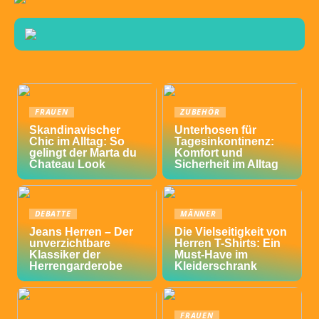
FRAUEN
ZUBEHÖR
Skandinavischer
Unterhosen für
Chic im Alltag: So
Tagesinkontinenz:
gelingt der Marta du
Komfort und
Chateau Look
Sicherheit im Alltag
DEBATTE
MÄNNER
Jeans Herren – Der
Die Vielseitigkeit von
unverzichtbare
Herren T-Shirts: Ein
Klassiker der
Must-Have im
Herrengarderobe
Kleiderschrank
FRAUEN