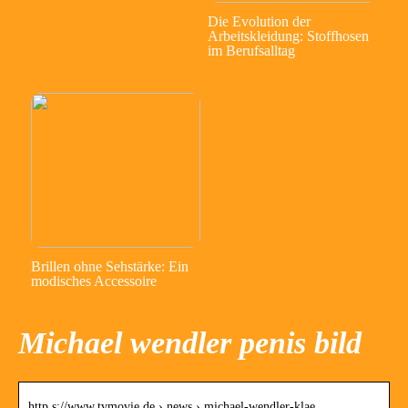
Die Evolution der
Arbeitskleidung: Stoffhosen
im Berufsalltag
Brillen ohne Sehstärke: Ein
modisches Accessoire
Michael wendler penis bild
http s://www.tvmovie.de › news › michael-wendler-klae…