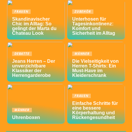
FRAUEN
ZUBEHÖR
Skandinavischer
Unterhosen für
Chic im Alltag: So
Tagesinkontinenz:
gelingt der Marta du
Komfort und
Chateau Look
Sicherheit im Alltag
DEBATTE
MÄNNER
Jeans Herren – Der
Die Vielseitigkeit von
unverzichtbare
Herren T-Shirts: Ein
Klassiker der
Must-Have im
Herrengarderobe
Kleiderschrank
FRAUEN
Einfache Schritte für
eine bessere
MÄNNER
Körperhaltung und
Uhrenboxen
Rückengesundheit