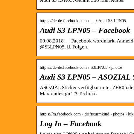
Audi S3 LPN05. Gefällt 566 Mal. Autos.
http s://de-de.facebook.com › … › Audi S3 LPN05
Audi S3 LPN05 – Facebook
09.08.2018 — Facebook wordmark. Anmelden.
@S3LPN05. 󱙶. Folgen.
http s://de-de.facebook.com › S3LPN05 › photos
Audi S3 LPN05 – ASOZIAL S
ASOZIAL Sticker verfügbar unter ZER05.de
Maxtondesign TA Technix.
http s://m.facebook.com › driftsturmkind › photos › l
Log In – Facebook