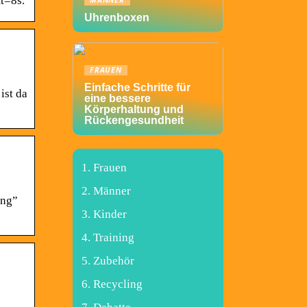
t=8s.
MÄNNER
Uhrenboxen
FRAUEN
Einfache Schritte für
ist da
eine bessere
Körperhaltung und
Rückengesundheit
Frauen
Männer
ing”
Kinder
Training
Zubehör
Recycling