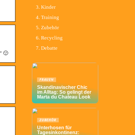
Kinder
Training
Zubehör
Recycling
Debatte
” 🙂
FRAUEN
Skandinavischer Chic
im Alltag: So gelingt der
Marta du Chateau Look
ZUBEHÖR
Unterhosen für
Tagesinkontinenz: