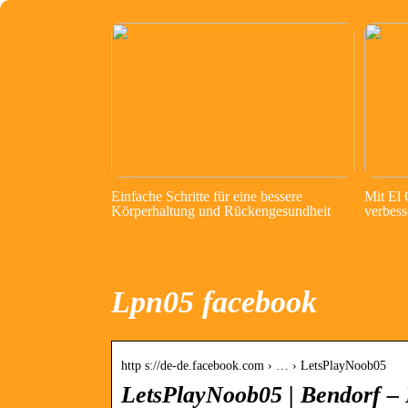
Einfache Schritte für eine bessere
Mit El
Körperhaltung und Rückengesundheit
verbess
Lpn05 facebook
http s://de-de.facebook.com › … › LetsPlayNoob05
LetsPlayNoob05 | Bendorf –