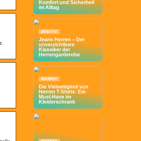
Komfort und Sicherheit
im Alltag
DEBATTE
Jeans Herren – Der
r.
unverzichtbare
Klassiker der
Herrengarderobe
MÄNNER
Die Vielseitigkeit von
Herren T-Shirts: Ein
Must-Have im
Kleiderschrank