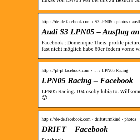
Lukas von LPN05 war bei uns zu Besuch! S
http s://de-de.facebook.com › S3LPN05 › photos › aus
Audi S3 LPN05 – Ausflug an
Facebook ; Domenique Theis, profile picture
fast nicht möglich habe 60er federn vorne 
http s://pl-pl.facebook.com › … › LPN05 Racing
LPN05 Racing – Facebook
LPN05 Racing. 104 osoby lubią to. Willkom
🙂
http s://de-de.facebook.com › driftsturmkind › photos
DRIFT – Facebook