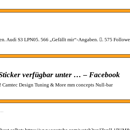
 Audi S3 LPN05. 566 „Gefällt mir“-Angaben. 󱞋. 575 Followe
ticker verfügbar unter … – Facebook
! Camtec Design Tuning & More mm concepts Null-bar
uk…