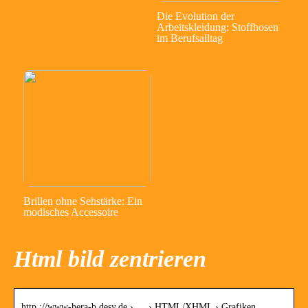
Die Evolution der
Arbeitskleidung: Stoffhosen
im Berufsalltag
Brillen ohne Sehstärke: Ein
modisches Accessoire
Html bild zentrieren
http ://www-hera-b.desy.de › … › HTML/XHML › Grafiken