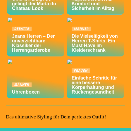
gelingt der Marta du
Komfort und
Chateau Look
Sicherheit im Alltag
DEBATTE
MÄNNER
Jeans Herren – Der
Die Vielseitigkeit von
unverzichtbare
Herren T-Shirts: Ein
Klassiker der
Must-Have im
Herrengarderobe
Kleiderschrank
FRAUEN
Einfache Schritte für
eine bessere
MÄNNER
Körperhaltung und
Uhrenboxen
Rückengesundheit
Das ultimative Styling für Dein perfektes Outfit!