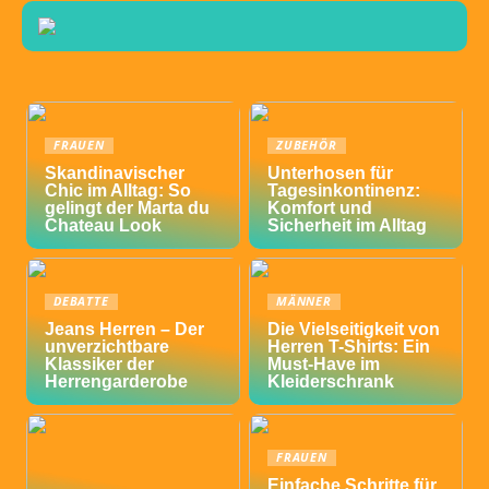
FRAUEN
ZUBEHÖR
Skandinavischer
Unterhosen für
Chic im Alltag: So
Tagesinkontinenz:
gelingt der Marta du
Komfort und
Chateau Look
Sicherheit im Alltag
DEBATTE
MÄNNER
Jeans Herren – Der
Die Vielseitigkeit von
unverzichtbare
Herren T-Shirts: Ein
Klassiker der
Must-Have im
Herrengarderobe
Kleiderschrank
FRAUEN
Einfache Schritte für