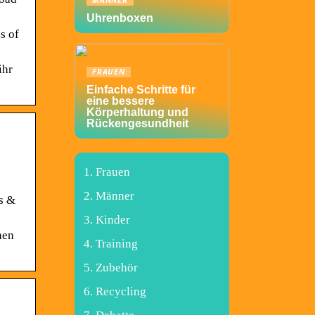
MÄNNER
Uhrenboxen
s of
ihr
FRAUEN
Einfache Schritte für
eine bessere
Körperhaltung und
Rückengesundheit
Frauen
Männer
s &
Kinder
hen
Training
Zubehör
Recycling