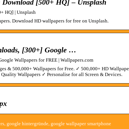
D Download [500+ HQ] – Unsplash
+ HQ] | Unsplash
apers. Download HD wallpapers for free on Unsplash.
loads, [300+] Google …
Google Wallpapers for FREE | Wallpapers.com
es & 500,000+ Wallpapers for Free. ✓ 500,000+ HD Wallpape
uality Wallpapers ✓ Personalise for all Screen & Devices.
kpx
rs, google hintergründe, google wallpaper smartphone