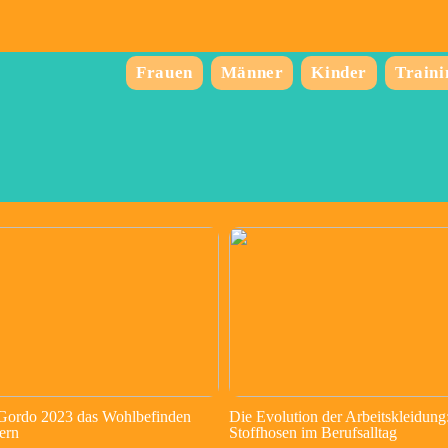
Frauen
Männer
Kinder
Traini
 Gordo 2023 das Wohlbefinden
Die Evolution der Arbeitskleidung
ern
Stoffhosen im Berufsalltag