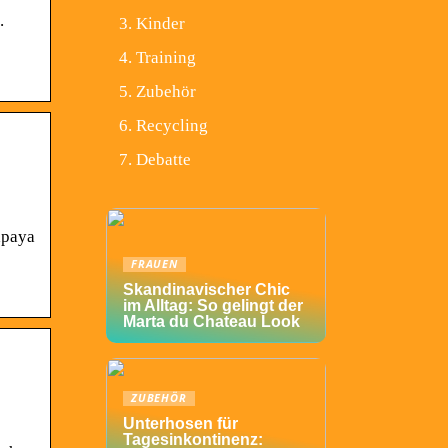
.
Kinder
Training
Zubehör
Recycling
Debatte
apaya
FRAUEN
Skandinavischer Chic
im Alltag: So gelingt der
Marta du Chateau Look
ZUBEHÖR
Unterhosen für
Tagesinkontinenz: