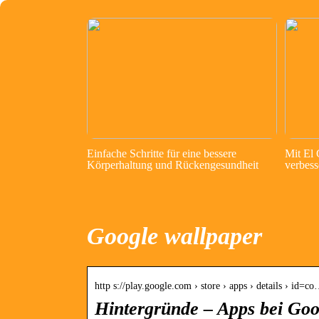
Einfache Schritte für eine bessere
Mit El
Körperhaltung und Rückengesundheit
verbess
Google wallpaper
http s://play.google.com › store › apps › details › id=c
Hintergründe – Apps bei Goo