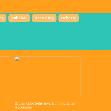
ng
Zubehör
Recycling
Debatte
:
Brillen ohne Sehstärke: Ein modisches
Accessoire