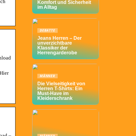
uch
Komfort und Sicherheit
im Alltag
DEBATTE
Jeans Herren – Der
unverzichtbare
Klassiker der
Herrengarderobe
nload
Hier
MÄNNER
Die Vielseitigkeit von
Herren T-Shirts: Ein
Must-Have im
Kleiderschrank
oad –