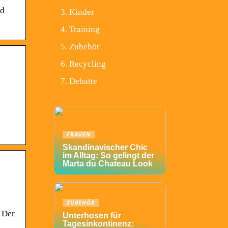
nd
Kinder
Training
Zubehör
Recycling
Debatte
FRAUEN
Skandinavischer Chic
im Alltag: So gelingt der
Marta du Chateau Look
ZUBEHÖR
 Der
Unterhosen für
Tagesinkontinenz: