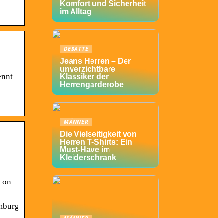
Komfort und Sicherheit
im Alltag
DEBATTE
Jeans Herren – Der
unverzichtbare
ennt
Klassiker der
Herrengarderobe
MÄNNER
Die Vielseitigkeit von
Herren T-Shirts: Ein
Must-Have im
Kleiderschrank
p on
amburg