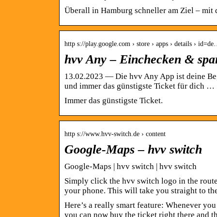
Überall in Hamburg schneller am Ziel – mit 
http s://play.google.com › store › apps › details › id=de
hvv Any – Einchecken & spar
13.02.2023 — Die hvv Any App ist deine Beg
und immer das günstigste Ticket für dich …
Immer das günstigste Ticket.
http s://www.hvv-switch.de › content
Google-Maps – hvv switch
Google-Maps | hvv switch | hvv switch
Simply click the hvv switch logo in the rou
your phone. This will take you straight to t
Here’s a really smart feature: Whenever yo
you can now buy the ticket right there and 