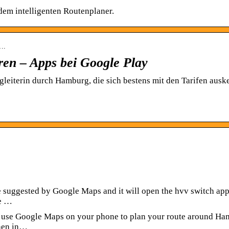
dem intelligenten Routenplaner.
….
en – Apps bei Google Play
leiterin durch Hamburg, die sich bestens mit den Tarifen ausk
te suggested by Google Maps and it will open the hvv switch ap
he …
u use Google Maps on your phone to plan your route around H
then in…