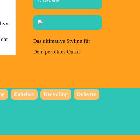
Debatte
 hvv
icht
Das ultimative Styling für
Dein perfektes Outfit!
ng
Zubehör
Recycling
Debatte