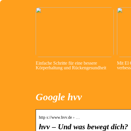
Einfache Schritte für eine bessere
Mit El
Körperhaltung und Rückengesundheit
verbess
Google hvv
http s://www.hvv.de › …
hvv – Und was bewegt dich?