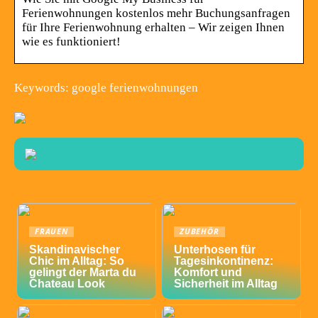
Ferienwohnungen kostenlos mehr Buchungsanfragen
für Ihre Ferienwohnung erhalten – Wir zeigen Ihnen
wie es funktioniert!
Keywords: google ferienwohnungen
FRAUEN
ZUBEHÖR
Skandinavischer
Unterhosen für
Chic im Alltag: So
Tagesinkontinenz:
gelingt der Marta du
Komfort und
Chateau Look
Sicherheit im Alltag