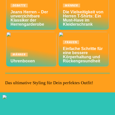
DEBATTE
MÄNNER
Jeans Herren – Der
Die Vielseitigkeit von
unverzichtbare
Herren T-Shirts: Ein
Klassiker der
Must-Have im
Herrengarderobe
Kleiderschrank
FRAUEN
Einfache Schritte für
eine bessere
MÄNNER
Körperhaltung und
Uhrenboxen
Rückengesundheit
Das ultimative Styling für Dein perfektes Outfit!