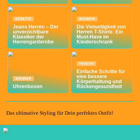
DEBATTE
MÄNNER
Jeans Herren – Der
Die Vielseitigkeit von
unverzichtbare
Herren T-Shirts: Ein
Klassiker der
Must-Have im
Herrengarderobe
Kleiderschrank
FRAUEN
Einfache Schritte für
eine bessere
MÄNNER
Körperhaltung und
Uhrenboxen
Rückengesundheit
Das ultimative Styling für Dein perfektes Outfit!