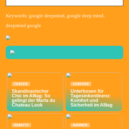
Keywords: google deepmind, google deep mind,
deepmind google
FRAUEN
ZUBEHÖR
Skandinavischer
Unterhosen für
Chic im Alltag: So
Tagesinkontinenz:
gelingt der Marta du
Komfort und
Chateau Look
Sicherheit im Alltag
DEBATTE
MÄNNER