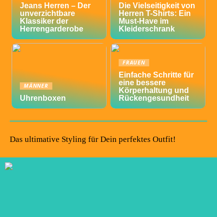
Jeans Herren – Der
Die Vielseitigkeit von
unverzichtbare
Herren T-Shirts: Ein
Klassiker der
Must-Have im
Herrengarderobe
Kleiderschrank
FRAUEN
Einfache Schritte für
eine bessere
MÄNNER
Körperhaltung und
Uhrenboxen
Rückengesundheit
Das ultimative Styling für Dein perfektes Outfit!