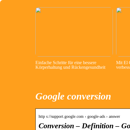
Einfache Schritte für eine bessere
Mit El
Körperhaltung und Rückengesundheit
verbess
Google conversion
http s://support.google.com › google-ads › answer
Conversion – Definition – Go