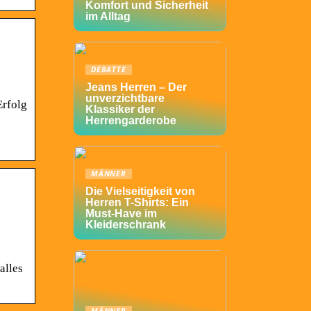
Komfort und Sicherheit
im Alltag
DEBATTE
Jeans Herren – Der
unverzichtbare
Erfolg
Klassiker der
Herrengarderobe
MÄNNER
Die Vielseitigkeit von
Herren T-Shirts: Ein
Must-Have im
Kleiderschrank
alles