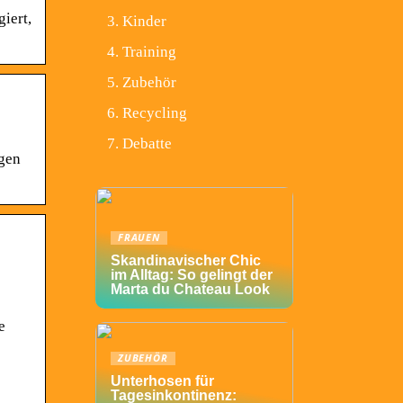
iert,
Kinder
Training
Zubehör
Recycling
Debatte
igen
FRAUEN
Skandinavischer Chic
im Alltag: So gelingt der
Marta du Chateau Look
e
ZUBEHÖR
Unterhosen für
Tagesinkontinenz: