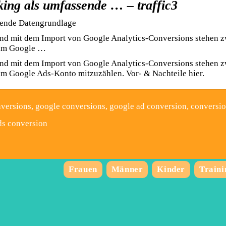
ing als umfassende … – traffic3
sende Datengrundlage
nd mit dem Import von Google Analytics-Conversions stehen z
 im Google …
nd mit dem Import von Google Analytics-Conversions stehen z
m Google Ads-Konto mitzuzählen. Vor- & Nachteile hier.
versions, google conversions, google ad conversion, conversi
ds conversion
Frauen
Männer
Kinder
Traini