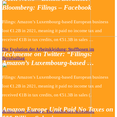
Bloomberg: Filings – Facebook
Filings: Amazon’s Luxembourg-based European business
lost €1.2B in 2021, meaning it paid no income tax and
received €1B in tax credits, on €51.3B in sales …
Die Evolution der Arbeitskleidung: Stoffhosen im
Techmeme on Twitter: “Filings:
Berufsalltag
Amazon’s Luxembourg-based …
Filings: Amazon’s Luxembourg-based European business
lost €1.2B in 2021, meaning it paid no income tax and
received €1B in tax credits, on €51.3B in sales (.
Amazon Europe Unit Paid No Taxes on
Brillen ohne Sehstärke: Ein modisches Accessoire