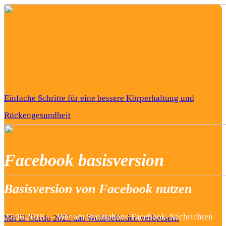
Einfache Schritte für eine bessere Körperhaltung und
Rückengesundheit
Facebook basisversion
Basisversion von Facebook nutzen
27.06.2018 — Wer am Smartphone Facebook-Nachrichten
Mit El Gordo 2023 das Wohlbefinden verbessern