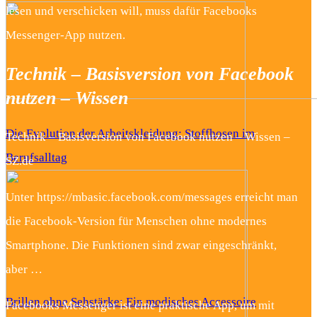
lesen und verschicken will, muss dafür Facebooks
Messenger-App nutzen.
Technik – Basisversion von Facebook
nutzen – Wissen
Die Evolution der Arbeitskleidung: Stoffhosen im
Technik – Basisversion von Facebook nutzen – Wissen –
Berufsalltag
SZ.de
Unter https://mbasic.facebook.com/messages erreicht man
die Facebook-Version für Menschen ohne modernes
Smartphone. Die Funktionen sind zwar eingeschränkt,
aber …
Brillen ohne Sehstärke: Ein modisches Accessoire
Facebooks Messenger ist eine praktische App, um mit