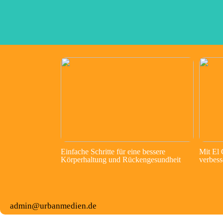
Einfache Schritte für eine bessere
Mit El
Körperhaltung und Rückengesundheit
verbess
admin@urbanmedien.de