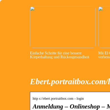
Einfache Schritte für eine bessere
Mit El
Körperhaltung und Rückengesundheit
verbess
Ebert.portraitbox.com/
http s://ebert.portraitbox.com › login
Anmeldung – Onlineshop – M