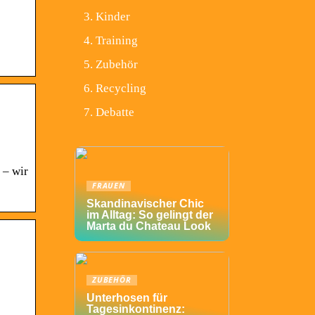
Kinder
Training
Zubehör
Recycling
Debatte
 – wir
FRAUEN
Skandinavischer Chic
im Alltag: So gelingt der
Marta du Chateau Look
ZUBEHÖR
Unterhosen für
Tagesinkontinenz: