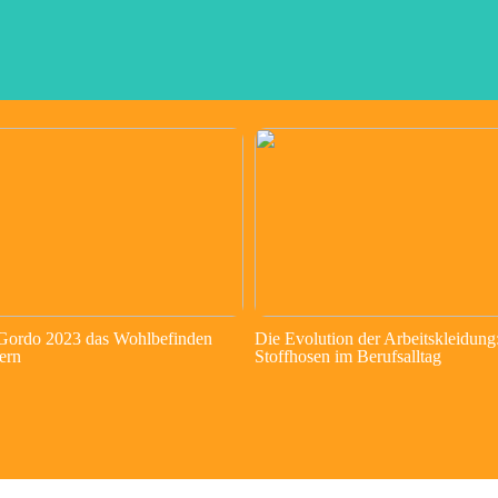
 Gordo 2023 das Wohlbefinden
Die Evolution der Arbeitskleidung
ern
Stoffhosen im Berufsalltag