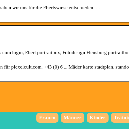
aben wir uns für die Ebertswiese entschieden. …
com login, Ebert portraitbox, Fotodesign Flensburg portraitbo
ür picxelcult.com, +43 (0) 6 .., Mäder karte stadtplan, stando
Frauen
Männer
Kinder
Traini