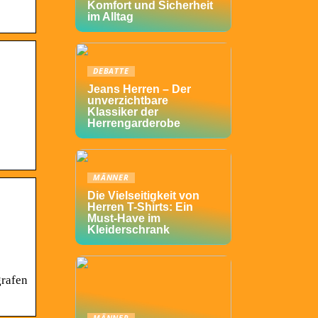
Komfort und Sicherheit
im Alltag
DEBATTE
Jeans Herren – Der
unverzichtbare
Klassiker der
Herrengarderobe
MÄNNER
Die Vielseitigkeit von
Herren T-Shirts: Ein
Must-Have im
Kleiderschrank
grafen