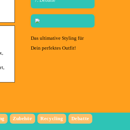
Debatte
Das ultimative Styling für
Dein perfektes Outfit!
x,
rt,
ng
Zubehör
Recycling
Debatte