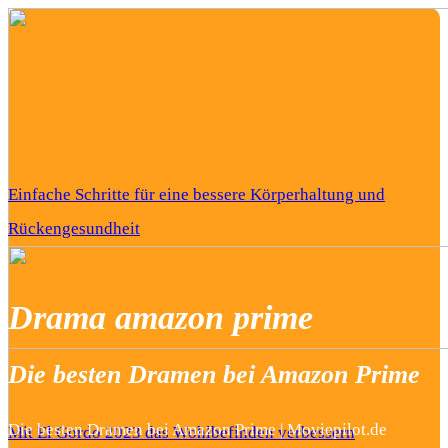
Einfache Schritte für eine bessere Körperhaltung und
Rückengesundheit
Drama amazon prime
Die besten Dramen bei Amazon Prime
Die besten Dramen bei Amazon Prime | Moviepilot.de
Mit El Gordo 2023 das Wohlbefinden verbessern