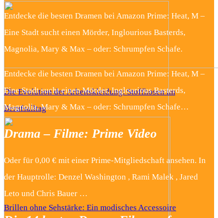
Entdecke die besten Dramen bei Amazon Prime: Heat, M –
Eine Stadt sucht einen Mörder, Inglourious Basterds,
Magnolia, Mary & Max – oder: Schrumpfen Schafe.
Entdecke die besten Dramen bei Amazon Prime: Heat, M –
Eine Stadt sucht einen Mörder, Inglourious Basterds,
Die Evolution der Arbeitskleidung: Stoffhosen im
Magnolia, Mary & Max – oder: Schrumpfen Schafe…
Berufsalltag
Drama – Filme: Prime Video
Oder für 0,00 € mit einer Prime-Mitgliedschaft ansehen. In
der Hauptrolle: Denzel Washington , Rami Malek , Jared
Leto und Chris Bauer …
Brillen ohne Sehstärke: Ein modisches Accessoire