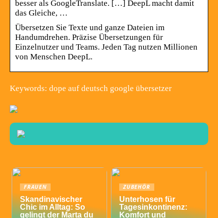
besser als GoogleTranslate. […] DeepL macht damit
das Gleiche, …
Übersetzen Sie Texte und ganze Dateien im
Handumdrehen. Präzise Übersetzungen für
Einzelnutzer und Teams. Jeden Tag nutzen Millionen
von Menschen DeepL.
Keywords: dope auf deutsch google übersetzer
FRAUEN
ZUBEHÖR
Skandinavischer
Unterhosen für
Chic im Alltag: So
Tagesinkontinenz:
gelingt der Marta du
Komfort und