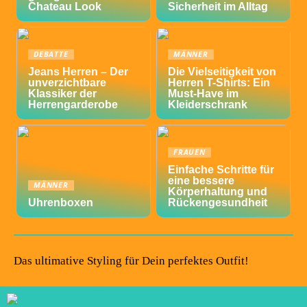
Chateau Look
Sicherheit im Alltag
DEBATTE
MÄNNER
Jeans Herren – Der
Die Vielseitigkeit von
unverzichtbare
Herren T-Shirts: Ein
Klassiker der
Must-Have im
Herrengarderobe
Kleiderschrank
FRAUEN
Einfache Schritte für
eine bessere
MÄNNER
Körperhaltung und
Uhrenboxen
Rückengesundheit
Das ultimative Styling für Dein perfektes Outfit!