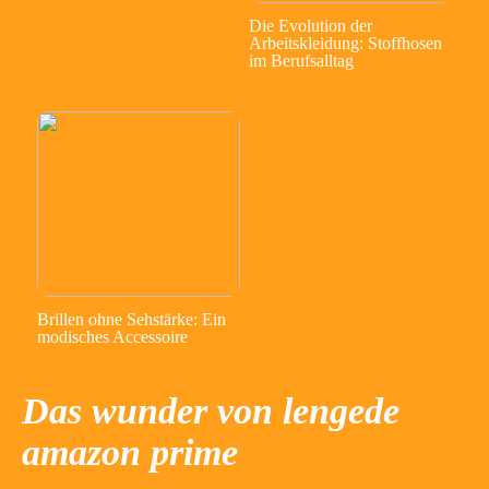
Die Evolution der
Arbeitskleidung: Stoffhosen
im Berufsalltag
Brillen ohne Sehstärke: Ein
modisches Accessoire
Das wunder von lengede
amazon prime