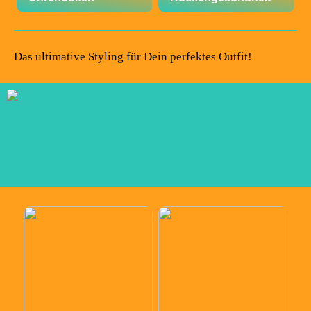
Das ultimative Styling für Dein perfektes Outfit!