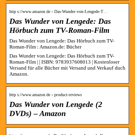
http s://www.amazon.de › Das-Wunder-von-Lengede-T…
Das Wunder von Lengede: Das
Hörbuch zum TV-Roman-Film
Das Wunder von Lengede: Das Hörbuch zum TV-
Roman-Film : Amazon.de: Bücher
Das Wunder von Lengede: Das Hörbuch zum TV-
Roman-Film | | ISBN: 9783937608013 | Kostenloser
Versand für alle Bücher mit Versand und Verkauf duch
Amazon.
http s://www.amazon.de › product-reviews
Das Wunder von Lengede (2
DVDs) – Amazon