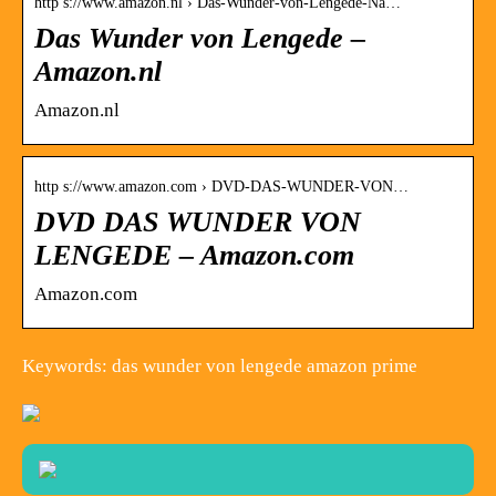
http s://www.amazon.nl › Das-Wunder-von-Lengede-Na…
Das Wunder von Lengede –
Amazon.nl
Amazon.nl
http s://www.amazon.com › DVD-DAS-WUNDER-VON…
DVD DAS WUNDER VON
LENGEDE – Amazon.com
Amazon.com
Keywords: das wunder von lengede amazon prime