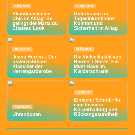
FRAUEN
ZUBEHÖR
Skandinavischer
Unterhosen für
Chic im Alltag: So
Tagesinkontinenz:
gelingt der Marta du
Komfort und
Chateau Look
Sicherheit im Alltag
DEBATTE
MÄNNER
Jeans Herren – Der
Die Vielseitigkeit von
unverzichtbare
Herren T-Shirts: Ein
Klassiker der
Must-Have im
Herrengarderobe
Kleiderschrank
FRAUEN
Einfache Schritte für
eine bessere
MÄNNER
Körperhaltung und
Uhrenboxen
Rückengesundheit