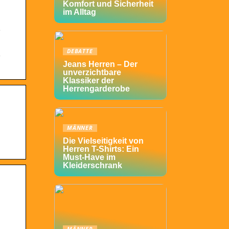
Komfort und Sicherheit
im Alltag
,
DEBATTE
,
Jeans Herren – Der
unverzichtbare
Klassiker der
Herrengarderobe
MÄNNER
Die Vielseitigkeit von
Herren T-Shirts: Ein
Must-Have im
Kleiderschrank