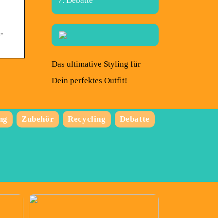
Debatte
-
Das ultimative Styling für
Dein perfektes Outfit!
ng
Zubehör
Recycling
Debatte