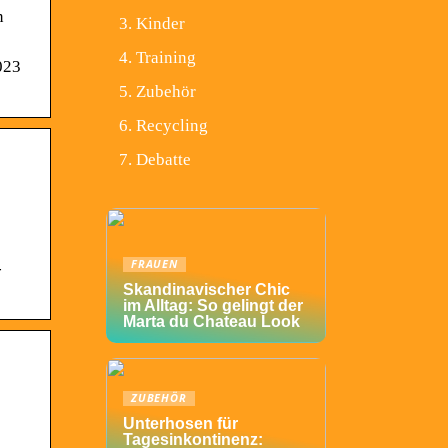
n
Kinder
Training
023
Zubehör
Recycling
Debatte
FRAUEN
-
Skandinavischer Chic
im Alltag: So gelingt der
Marta du Chateau Look
ZUBEHÖR
Unterhosen für
Tagesinkontinenz: