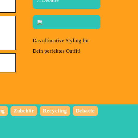
Debatte
Das ultimative Styling für
Dein perfektes Outfit!
ng
Zubehör
Recycling
Debatte