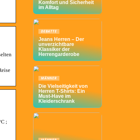
Komfort und Sicherheit
im Alltag
DEBATTE
Jeans Herren – Der
unverzichtbare
Klassiker der
elten
Herrengarderobe
Reise
MÄNNER
Die Vielseitigkeit von
Herren T-Shirts: Ein
Must-Have im
Kleiderschrank
°C ;